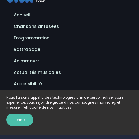
Accueil
Chansons diffusées
Programmation
Rattrapage
Animateurs
Actualités musicales
Accessibilité
Politique de confidentialité
Nous faisons appel à des technologies afin de personnaliser votre
expérience, vous rejoindre grâce à nos campagnes marketing, et
Conditions d'utilisation
mesurer l''efficacité de nos initiatives.
FAQ
Fermer