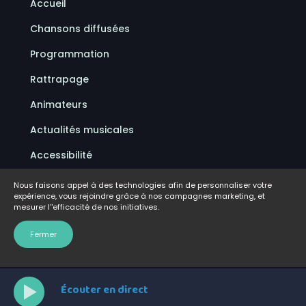
Accueil
Chansons diffusées
Programmation
Rattrapage
Animateurs
Actualités musicales
Accessibilité
Politique de confidentialité
Nous faisons appel à des technologies afin de personnaliser votre
expérience, vous rejoindre grâce à nos campagnes marketing, et
Conditions d'utilisation
mesurer l''efficacité de nos initiatives.
FAQ
Fermer
Écouter en direct