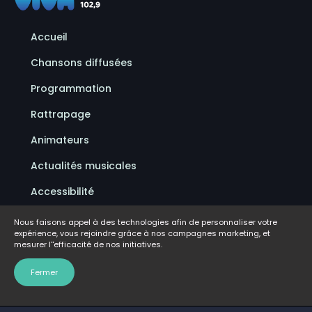
Accueil
Chansons diffusées
Programmation
Rattrapage
Animateurs
Actualités musicales
Accessibilité
Politique de confidentialité
Nous faisons appel à des technologies afin de personnaliser votre
expérience, vous rejoindre grâce à nos campagnes marketing, et
Conditions d'utilisation
mesurer l''efficacité de nos initiatives.
FAQ
Fermer