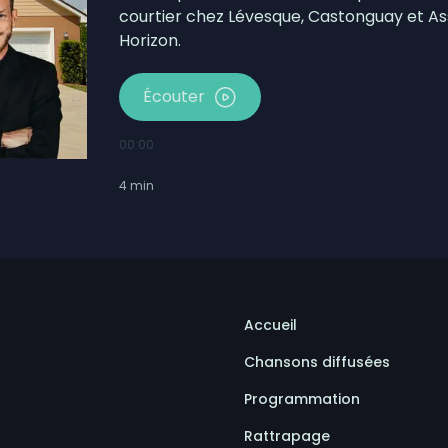
courtier chez Lévesque,
Castonguay et Asso
Horizon.
Écouter
00:00
4
min
Accueil
Chansons diffusées
Programmation
Rattrapage