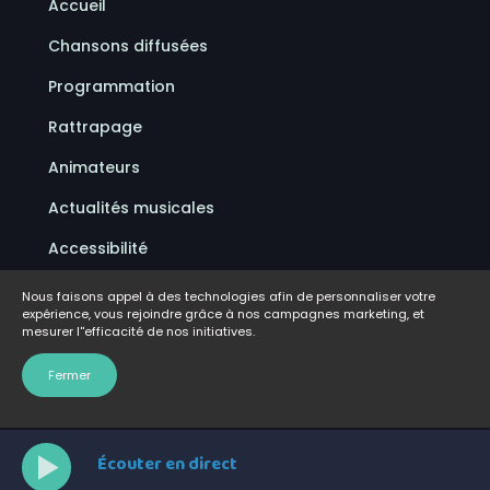
Accueil
Chansons diffusées
Programmation
Rattrapage
Animateurs
Actualités musicales
Accessibilité
Politique de confidentialité
Nous faisons appel à des technologies afin de personnaliser votre
expérience, vous rejoindre grâce à nos campagnes marketing, et
Conditions d'utilisation
mesurer l''efficacité de nos initiatives.
FAQ
Fermer
Écouter en direct