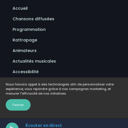
Accueil
Chansons diffusées
Programmation
Rattrapage
Animateurs
Actualités musicales
Accessibilité
Politique de confidentialité
Nous faisons appel à des technologies afin de personnaliser votre
expérience, vous rejoindre grâce à nos campagnes marketing, et
Conditions d'utilisation
mesurer l''efficacité de nos initiatives.
FAQ
Fermer
Écouter en direct