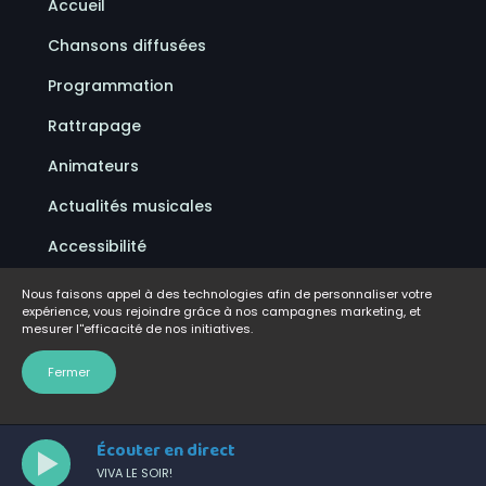
Accueil
Chansons diffusées
Programmation
Rattrapage
Animateurs
Actualités musicales
Accessibilité
Politique de confidentialité
Nous faisons appel à des technologies afin de personnaliser votre
expérience, vous rejoindre grâce à nos campagnes marketing, et
Conditions d'utilisation
mesurer l''efficacité de nos initiatives.
FAQ
Fermer
Écouter en direct
VIVA LE SOIR!