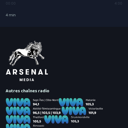
00:00
4:00
4
min
Autres chaînes radio