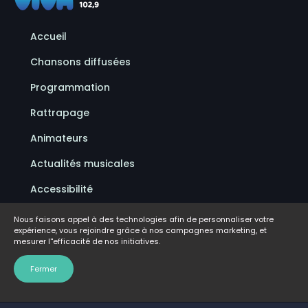
Accueil
Chansons diffusées
Programmation
Rattrapage
Animateurs
Actualités musicales
Accessibilité
Politique de confidentialité
Nous faisons appel à des technologies afin de personnaliser votre
expérience, vous rejoindre grâce à nos campagnes marketing, et
Conditions d'utilisation
mesurer l''efficacité de nos initiatives.
FAQ
Fermer