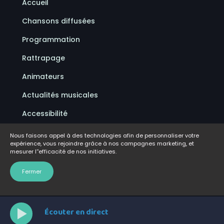
Accueil
Chansons diffusées
Programmation
Rattrapage
Animateurs
Actualités musicales
Accessibilité
Politique de confidentialité
Nous faisons appel à des technologies afin de personnaliser votre
expérience, vous rejoindre grâce à nos campagnes marketing, et
Conditions d'utilisation
mesurer l''efficacité de nos initiatives.
FAQ
Fermer
Écouter en direct