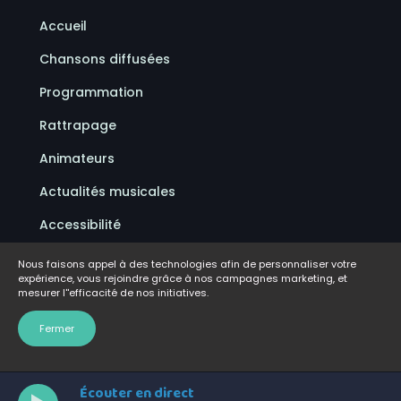
Accueil
Chansons diffusées
Programmation
Rattrapage
Animateurs
Actualités musicales
Accessibilité
Politique de confidentialité
Nous faisons appel à des technologies afin de personnaliser votre
expérience, vous rejoindre grâce à nos campagnes marketing, et
Conditions d'utilisation
mesurer l''efficacité de nos initiatives.
FAQ
Fermer
Écouter en direct