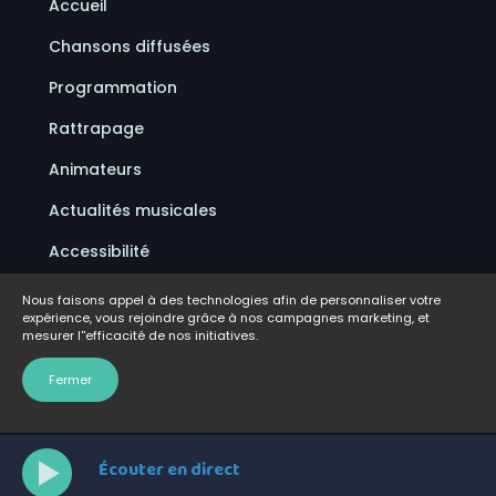
Accueil
Chansons diffusées
Programmation
Rattrapage
Animateurs
Actualités musicales
Accessibilité
Politique de confidentialité
Nous faisons appel à des technologies afin de personnaliser votre
expérience, vous rejoindre grâce à nos campagnes marketing, et
Conditions d'utilisation
mesurer l''efficacité de nos initiatives.
FAQ
Fermer
Écouter en direct